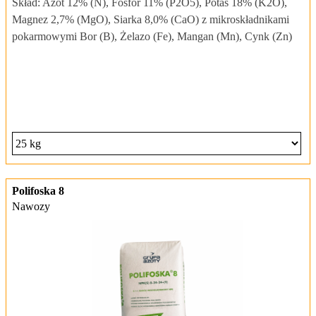
Skład: Azot 12% (N), Fosfor 11% (P2O5), Potas 18% (K2O),
Magnez 2,7% (MgO), Siarka 8,0% (CaO) z mikroskładnikami
pokarmowymi Bor (B), Żelazo (Fe), Mangan (Mn), Cynk (Zn)
Polifoska 8
Nawozy