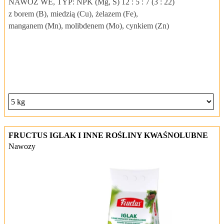
NAWÓZ WE, TYP: NPK (Mg, S) 12 : 5 : 7 (3 : 22)
z borem (B), miedzią (Cu), żelazem (Fe),
manganem (Mn), molibdenem (Mo), cynkiem (Zn)
FRUCTUS IGLAK I INNE ROŚLINY KWAŚNOLUBNE
Nawozy