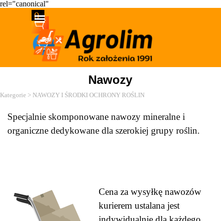
rel="canonical"
Przejdź do treści
0
Pomiń menu
Nawozy
Kategorie > NAWOZY I ŚRODKI OCHRONY ROŚLIN
Specjalnie skomponowane nawozy mineralne i
organiczne dedykowane dla szerokiej grupy roślin.
Cena za wysyłkę nawozów
kurierem ustalana jest
indywidualnie dla każdego