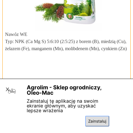
Nawóz WE
Typ: NPK (Ca Mg S) 5:6:10 (2:5:25) z borem (B), miedzią (Cu),
żelazem (Fe), manganem (Mn), molibdenem (Mn), cynkiem (Zn)
Agrolim - Sklep ogrodniczy,
X
Oleo-Mac
Zainstaluj tę aplikację na swoim
ekranie głównym, aby uzyskać
lepsze wrażenia
sklep
Ta witryny używa plików cookies. Zapoznaj się z zasadami ochrony
18 3374050
Zainstaluj
danych.
Akceptuję